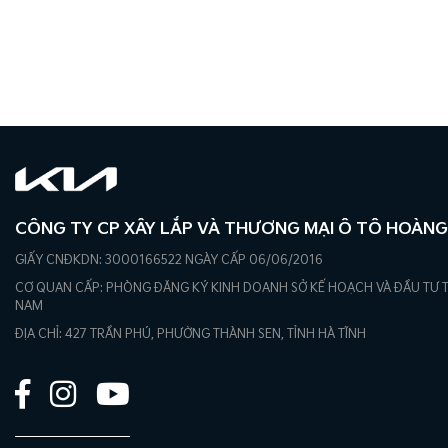
CÔNG TY CP XÂY LẮP VÀ THƯƠNG MẠI Ô TÔ HOÀNG
GIẤY CNĐKDN: 3000166522 NGÀY CẤP 06/06/2016
CƠ QUAN CẤP: PHÒNG ĐĂNG KÝ KINH DOANH SỞ KẾ HOẠCH VÀ ĐẦU TƯ 
NAM
ĐỊA CHỈ: 427 TRẦN PHÚ, PHƯỜNG THÀNH SEN, TỈNH HÀ TĨNH