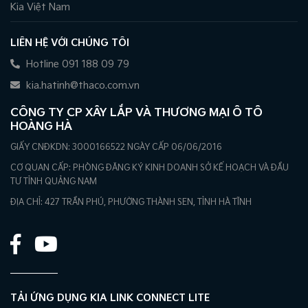
Kia Việt Nam
LIÊN HỆ VỚI CHÚNG TÔI
Hotline 091 188 09 79
kia.hatinh@thaco.com.vn
CÔNG TY CP XÂY LẮP VÀ THƯƠNG MẠI Ô TÔ
HOÀNG HÀ
GIẤY CNĐKDN: 3000166522 NGÀY CẤP 06/06/2016
CƠ QUAN CẤP: PHÒNG ĐĂNG KÝ KINH DOANH SỞ KẾ HOẠCH VÀ ĐẦU
TƯ TỈNH QUẢNG NAM
ĐỊA CHỈ: 427 TRẦN PHÚ, PHƯỜNG THÀNH SEN, TỈNH HÀ TĨNH
TẢI ỨNG DỤNG KIA LINK CONNECT LITE